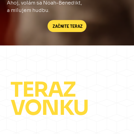
Ahoj, volám sa Noah-Benedikt,
a milujem hudbu.
ZAČNITE TERAZ
TERAZ
VONKU
Úplne nový singel „STRONGER“ bol práve