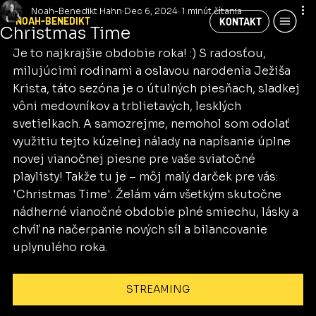
Noah-Benedikt Hahn
Dec 6, 2024
1 minút čítania
NOAH-BENEDIKT
KONTAKT
Christmas Time
Je to najkrajšie obdobie roka! :) S radosťou, 
milujúcimi rodinami a oslavou narodenia Ježiša 
Krista, táto sezóna je o útulných piesňach, sladkej 
vôni medovníkov a trblietavých, lesklých 
svetielkach. A samozrejme, nemohol som odolať 
využitiu tejto kúzelnej nálady na napísanie úplne 
novej vianočnej piesne pre vaše sviatočné 
playlisty! Takže tu je – môj malý darček pre vás: 
'Christmas Time'. Želám vám všetkým skutočne 
nádherné vianočné obdobie plné smiechu, lásky a 
chvíľ na načerpanie nových síl a bilancovanie 
uplynulého roka.
STREAMING